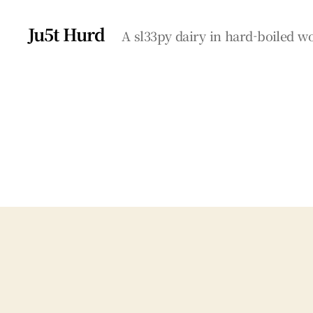
Ju5t Hurd
A sl33py dairy in hard-boiled 