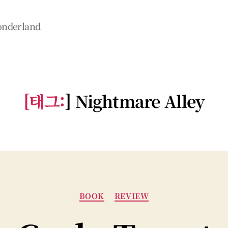
wonderland
[태그:
]
Nightmare Alley
카
BOOK
REVIEW
테
고
리