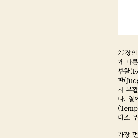
22장
게 다른
부활(R
판(Ju
시 부
다. 열
(Tem
다소 
가장 먼