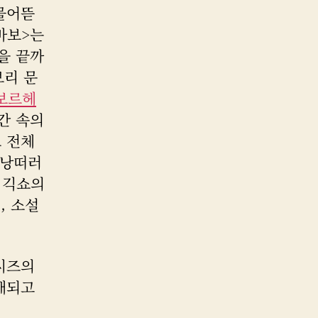
물어뜯
바보>는
을 끝까
브리 문
보르헤
간 속의
 전체
 낭떠러
 긱쇼의
, 소설
시즈의
소개되고