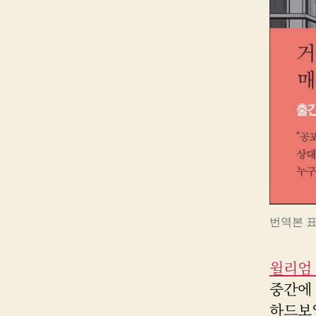
번역본 표
윌리엄
중간에 
하드보