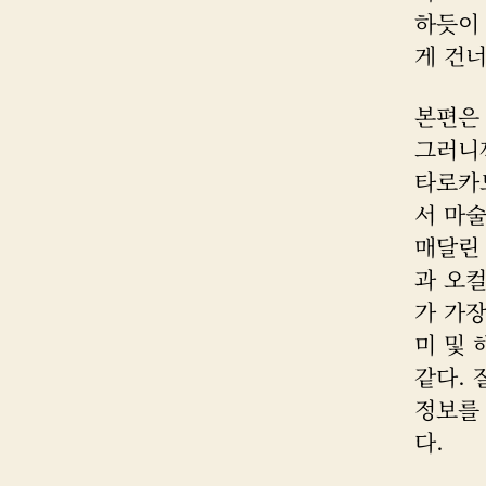
하듯이
게 건너
본편은
그러니
타로카드
서 마술
매달린 
과 오
가 가장
미 및 
같다. 
정보를
다.