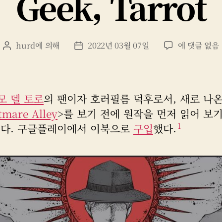
Geek, Tarrot
Geek,
hurd
에 의해
2022년 03월 07일
에 댓글 없음
게
게
Tarrot
시
시
물
물
작
날
성
짜
모 델 토로
의 팬이자 호러필름 덕후로서, 새로 나온
자
tmare Alley
>를 보기 전에 원작을 먼저 읽어 보
1
었다. 구글플레이에서 이북으로
구입
했다.