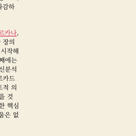
과감하
르카나
,
 장의
서 시작해
번째에는
정신분석
로카드
트적 의
을 것
한 핵심
움은 없