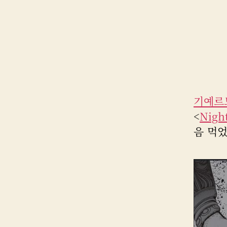
기예르
<
Nigh
음 먹