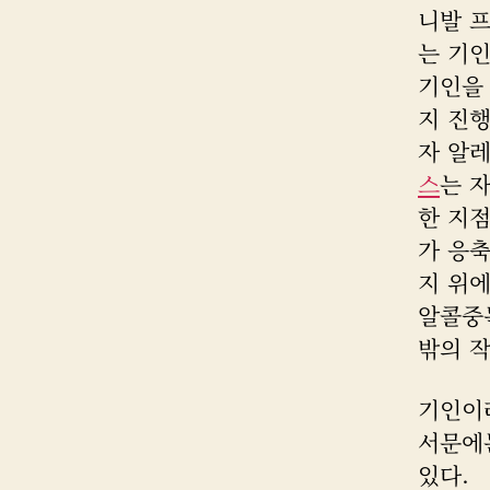
니발 
는 기인
기인을
지 진행
스
는 
한 지점
가 응축
지 위에
알콜중
밖의 
기인이
서문에는
있다.