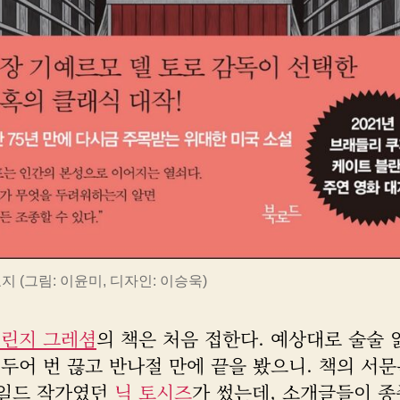
지 (그림: 이윤미, 디자인: 이승욱)
 린지 그레셤
의 책은 처음 접한다. 예상대로 술술 
두어 번 끊고 반나절 만에 끝을 봤으니. 책의 서문
일드 작가였던
닉 토시즈
가 썼는데, 소개글들이 종