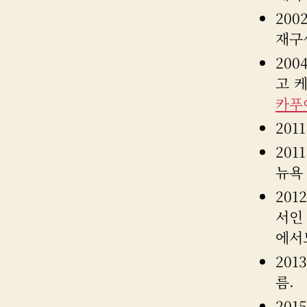
20
재구
200
고 
카푸
201
201
뉴욕
201
서
에서
20
름.
20