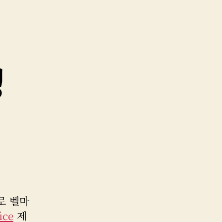
링
로 벨마
ice
제