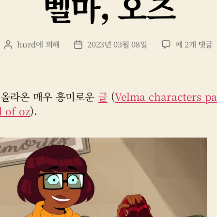
벨마, 오즈
벨
hurd
에 의해
2023년 03월 08일
에 2개 댓글
게
게
마,
시
시
오
물
물
즈
작
날
성
짜
 올라온 매우 흥미로운
글
(
Velma characters pa
자
 of oz
).