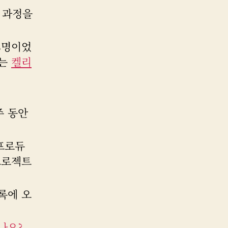
된 과정을
8명이었
터는
켈리
주 동안
 프로듀
프로젝트
목록에 오
나요?