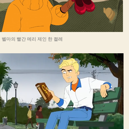
 벨마의 빨간 메리 제인 한 켤레