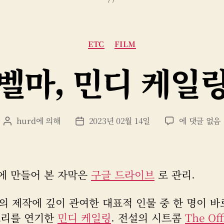
카
ETC
FILM
테
고
벨마, 민디 케일
리
벨
hurd
에 의해
2023년 02월 14일
에 댓글 없음
게
게
마,
시
시
민
물
물
디
작
날
케
성
짜
에 만들어 본 자막은
구글 드라이브
로 관리.
일
자
링
의 제작에 깊이 관여한 대표적 인물 중 한 명이 바
소리를 연기한
민디 케일링
. 전설의 시트콤
The Off