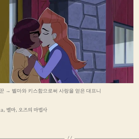
꾼 → 벨마와 키스함으로써 사랑을 얻은 대프니
ma
,
벨마
,
오즈의 마법사