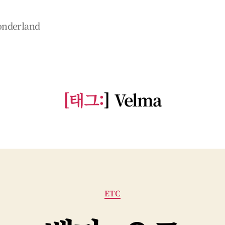
wonderland
[태그:
]
Velma
카
ETC
테
고
리