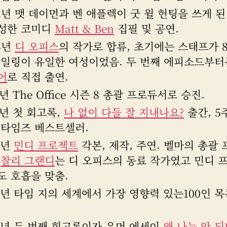
02년 맷 데이먼과 벤 애플렉이 굿 윌 헌팅을 쓰게 
성한 코미디
Matt & Ben
집필 및 공연.
4년
디 오피스
의 작가로 합류, 초기에는 스태프가 
케일링이 유일한 여성이었음. 두 번째 에피소드부
어
로 직접 출연.
1년 The Office 시즌 8 총괄 프로듀서로 승진.
1년 첫 회고록,
나 없이 다들 잘 지내나요?
출간, 5
 타임즈 베스트셀러.
2년
민디 프로젝트
각본, 제작, 주연. 벨마의 총괄
인
찰리 그랜디
는 디 오피스의 동료 작가였고 민디 
도 호흡을 맞춤.
13년 타임 지의 세계에서 가장 영향력 있는100인 
15년 두 번째 회고록이자 유머 에세이
왜 나는 안 되