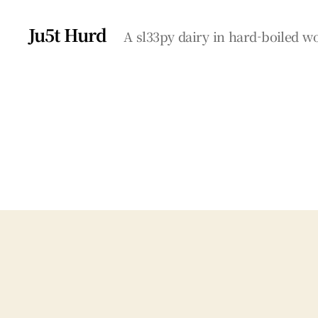
Ju5t Hurd
A sl33py dairy in hard-boiled 