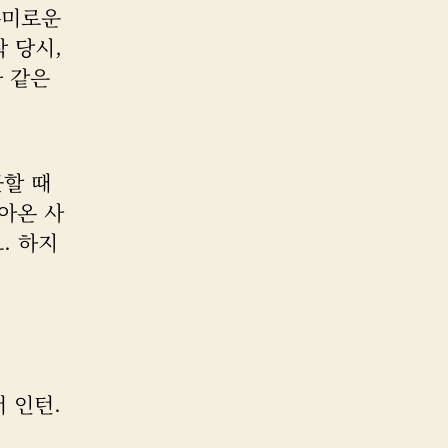
흥미로운
작 당시,
과 같은
근할 때
아온 사
. 하지
 인턴.