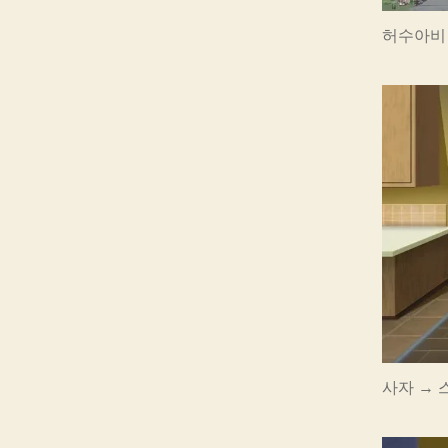
허수아비 
사자 →