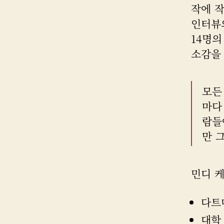
작에 작
인터뷰의
14명의
소감을 
모든
마다
람들
만 
민디 
다트
대학