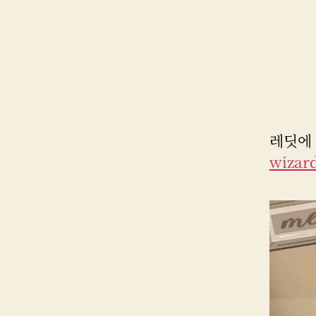
레딧에
wizard