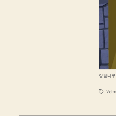
양철나무
Vel
태
그