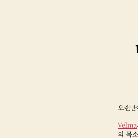
오랜만
Velma
의 목