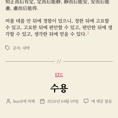
知止而后有定, 定而后能靜, 靜而后能安, 安而后能
는
성
짜
慮, 慮而后能得.
것
자
머물 데를 안 뒤에 정함이 있으니, 정한 뒤에 고요할
수 있고, 고요한 뒤에 편안할 수 있고, 편안한 뒤에 생
1
각할 수 있고, 생각한 뒤에 얻을 수 있다.
공자
,
대학
태
그
카
ETC
테
수용
고
리
수
hurd
에 의해
2026년 04월 09일
에 댓글 없음
게
게
용
시
시
물
물