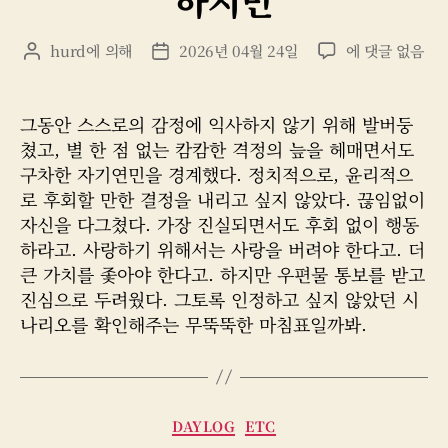
리
하
hurd
에 의해
2026년 04월 24일
에 댓글 없음
게
게
지
시
시
만
물
물
작
날
그동안 스스로의 감정에 익사하지 않기 위해 발버둥
성
짜
쳤고, 별 한 점 없는 캄캄한 격정의 늪을 헤매면서도
자
구차한 자기연민을 경계했다. 정치적으로, 윤리적으
로 후회할 만한 결정을 내리고 싶지 않았다. 끊임없이
자신을 다그쳤다. 가장 진실되면서도 후회 없이 행동
하라고. 사랑하기 위해서는 사랑을 버려야 한다고. 더
큰 가치를 좇아야 한다고. 하지만 우편물 통보를 받고
진심으로 두려웠다. 그토록 인정하고 싶지 않았던 시
나리오를 확인해주는 무뚝뚝한 마침표일까봐.
카
DAYLOG
ETC
테