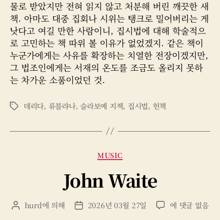
물로 받았지만 전혀 읽지 않고 처분해 버린 깨끗한 새
책. 아마도 대중 집회나 시위는 탱크로 밀어버리는 게
낫다고 여길 만한 사람이니, 집시법에 대해 학술적으
로 고민하는 책 따위 볼 이유가 없었겠지. 같은 책이
누군가에게는 사유를 확장하는 치열한 전장이겠지만,
그 법조인에게는 서재의 온도를 조금도 올리지 못하
는 차가운 소품이었던 것.
데리다
,
류블랴나
,
슬라보예 지젝
,
집시법
,
헌책
태
그
카
MUSIC
테
John Waite
고
리
John
hurd
에 의해
2026년 03월 27일
에 댓글 없음
게
게
Waite
시
시