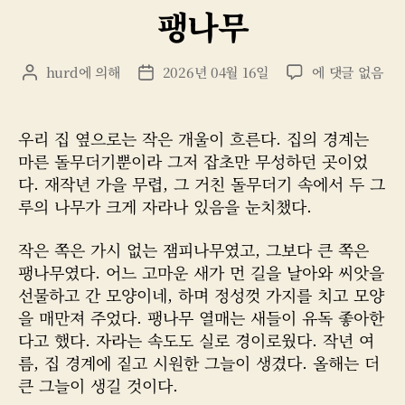
팽나무
고
리
팽
hurd
에 의해
2026년 04월 16일
에 댓글 없음
게
게
나
시
시
무
물
물
작
날
우리 집 옆으로는 작은 개울이 흐른다. 집의 경계는
성
짜
마른 돌무더기뿐이라 그저 잡초만 무성하던 곳이었
자
다. 재작년 가을 무렵, 그 거친 돌무더기 속에서 두 그
루의 나무가 크게 자라나 있음을 눈치챘다.
작은 쪽은 가시 없는 잼피나무였고, 그보다 큰 쪽은
팽나무였다. 어느 고마운 새가 먼 길을 날아와 씨앗을
선물하고 간 모양이네, 하며 정성껏 가지를 치고 모양
을 매만져 주었다. 팽나무 열매는 새들이 유독 좋아한
다고 했다. 자라는 속도도 실로 경이로웠다. 작년 여
름, 집 경계에 짙고 시원한 그늘이 생겼다. 올해는 더
큰 그늘이 생길 것이다.