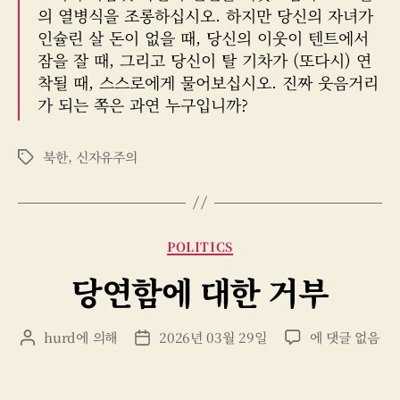
의 열병식을 조롱하십시오. 하지만 당신의 자녀가
인슐린 살 돈이 없을 때, 당신의 이웃이 텐트에서
잠을 잘 때, 그리고 당신이 탈 기차가 (또다시) 연
착될 때, 스스로에게 물어보십시오. 진짜 웃음거리
가 되는 쪽은 과연 누구입니까?
북한
,
신자유주의
태
그
카
POLITICS
테
당연함에 대한 거부
고
리
당
hurd
에 의해
2026년 03월 29일
에 댓글 없음
게
게
연
시
시
함
물
물
에
작
날