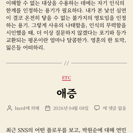
작
날
이해할 수 없는 대상을 수용하는 데에는 자기 인식의
성
짜
한계를 인정하는 용기가 필요하다. 내가 본 낯선 심연
자
이 결코 온전히 닿을 수 없는 불가지의 영토임을 인정
하는 용기. 그렇게 사유의 나태함을, 인식의 무력함을
시인했을 때, 더 이상 질문하지 않겠다는 포기와 등가
교환되는 평온이란 얼마나 달콤한가. 영혼의 한 토막,
잃은들 어떠하리.
카
ETC
테
애증
고
리
애
hurd
에 의해
2026년 04월 08일
에 댓글 없음
게
게
증
시
시
물
물
작
날
최근 SNS의 어떤 플로우를 보고, 박원순에 대해 연민