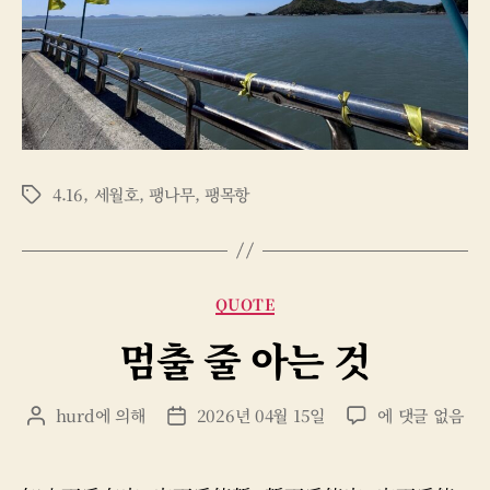
4.16
,
세월호
,
팽나무
,
팽목항
태
그
카
QUOTE
테
멈출 줄 아는 것
고
리
멈
hurd
에 의해
2026년 04월 15일
에 댓글 없음
게
게
출
시
시
줄
물
물
아
작
날