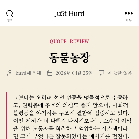
Ju5t Hurd
검색
메뉴
카
QUOTE
REVIEW
테
동물농장
고
리
동
hurd
에 의해
2026년 04월 25일
에 댓글 없음
게
게
물
시
시
농
물
물
장
작
날
그보다는 오히려 선전 선동을 맹목적으로 추종하
성
짜
고, 권력층에 추호의 의심도 품지 않으며, 사회적
자
불평등을 야기하는 구조적 결함에 집중하고 있다.
어떤 체제가 더 나쁜지 따지기보다는, 소수의 이익
을 위해 노동자를 착취하고 억압하는 시스템이라
면 그게 무엇이든 잘못되었다는 메시지를 던진다.