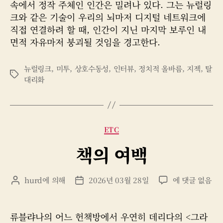
속에서 정작 주체인 인간은 밀려나 있다. 그는 뉴럴링
크와 같은 기술이 우리의 뇌마저 디지털 네트워크에
직접 연결하려 할 때, 인간이 지닌 마지막 보루인 내
면적 자유마저 붕괴될 것임을 경고한다.
뉴럴링크
,
미투
,
상호수동성
,
인터뷰
,
정치적 올바름
,
지젝
,
탈
태
대리화
그
카
ETC
테
책의 여백
고
리
책
hurd
에 의해
2026년 03월 28일
에 댓글 없음
게
게
의
시
시
여
물
물
백
작
날
류블랴나의 어느 헌책방에서 우연히 데리다의 <그라