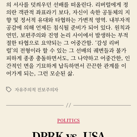
성
짜
의 서사를 덧씌우던 선배를 떠올린다. 리버럴에게 정
자
의란 객관적 좌표라기 보다, 자신이 속한 공동체의 지
향 및 정서적 유대와 타협하는 가변적 영역. 내부자적
공감에 의해 언제든 침식될 준비가 되어 있다. 원칙과
연민, 보편주의와 진영 논리 사이에서 발생하는 부적
절한 타협으로 요약되는 그 어중간함. ‘감성 리버
럴’의 전형이라 할 수 있는 그 선배의 궤변들과 불가
피하게 종종 충돌하면서도, 그 나약하고 어중간한, 인
간적인 면을 기묘하게 납득하면서 끈끈한 관계를 이
어가게 되는, 그런 모순된 삶.
자유주의적 진보주의자
태
그
카
POLITICS
테
DPRK vs. USA
고