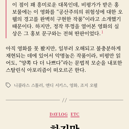
이 점이 꽤 흥미로운 대목인데, 비평가가 받은 홍
보물에는 이 영화를 “공산주의의 위험성에 대한 오
웰의 경고를 완벽히 구현한 작품”이라고 소개했기
때문이다. 하지만, 정작 뚜껑을 열어본 영화의 실
1
상은 그 홍보 문구와는 전혀 딴판이었다.
아직 영화를 못 봤지만, 일부러 오해되고 불충분하게
재현되는 데에 있어서 악명높은 작품이라, 비평만 읽
어도, “양쪽 다 더 나쁘다”라는 문법적 모순을 내포한
스탈린식 아포리즘이 떠오르곤 한다.
니콜라스 스톨러
,
앤디 서키스
,
영화
,
조지 오웰
태
그
카
DAYLOG
ETC
테
하지만
고