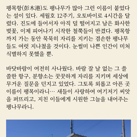
팽목항(彭木港)도 팽나무가 많아 그런 이름이 붙었다
는 설이 있다. 세월호 12주기, 오토바이로 4시간을 달
렸다. 진도에 들어서자 아직 덜 떨어지고 남은 화사한
벚꽃, 이제 피어나기 시작한 철쭉들이 반겼다. 팽목항
까지 가는 동안 묵묵히 자리를 지키는 겸손한 팽나무
들도 여럿 지나쳤을 것이다. 눈썰미 나쁜 인간이 미처
식별하지 못했을 뿐.
바닷바람이 여전히 사나웠다. 바람 잘 날 없는 그 쓸
쓸한 항구, 분향소는 꿋꿋하게 자리를 지키며 세상에
무거운 질문을 던지고 있었다. 그토록 외롭고 아픈 곳
이름이 팽목이라니… 새들이 사랑하여 여기저기 씨앗
을 퍼뜨리고, 지친 이들에게 시원한 그늘을 내어주는
팽나무라니.