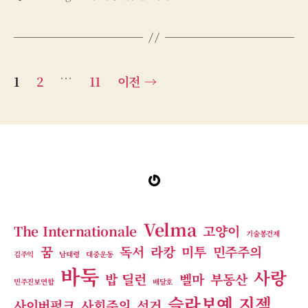
그
글
…
1
2
11
이전
→
페
이
지
Gravatar
매
김
Velma
The Internationale
고양이
기술봉건제
꿈
독서
라캉
미투
민주주의
김주익
남태령
대중운동
바둑
사랑
밥 딜런
벨마
부동산
민주진보연합
배달호
슬라보예 지젝
사이버펑크
사회주의
선거