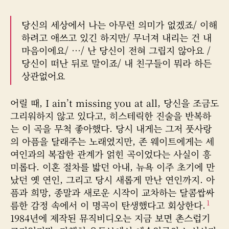
물
물
작
날
당신의 세상에서 나는 아무런 의미가 없겠죠/ 이해
성
짜
하려고 애쓰고 있긴 하지만/ 무너져 내리는 건 내
자
마음이에요/ …/ 난 당신이 전혀 그립지 않아요 /
당신이 떠난 뒤로 말이죠/ 내 친구들이 뭐라 하든
상관없어요
어릴 때, I ain’t missing you at all, 당신을 조금도
그리워하지 않고 있다고, 히스테릭한 진술을 반복하
는 이 곡을 무척 좋아했다. 당시 내게는 그저 풋사랑
의 아픔을 달래주는 노래였지만, 존 웨이트에게는 세
여인과의 복잡한 관계가 얽힌 곡이었다는 사실이 흥
미롭다. 이혼 절차를 밟던 아내, 뉴욕 이주 초기에 만
났던 옛 연인, 그리고 당시 새롭게 만난 연인까지. 아
픔과 희망, 종말과 새로운 시작이 교차하는 달콤쌉싸
1
름한 감정 속에서 이 명곡이 탄생했다고 회상한다.
1984년에 제작된 뮤직비디오는 지금 보면 촌스럽기