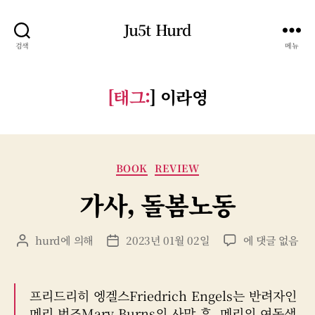
Ju5t Hurd
검색
메뉴
[태그:
]
이라영
카
BOOK
REVIEW
테
가사, 돌봄노동
고
리
가
hurd
에 의해
2023년 01월 02일
에 댓글 없음
게
게
사,
시
시
돌
물
물
봄
작
날
프리드리히 엥겔스Friedrich Engels는 반려자인
노
성
짜
메리 번즈Mary Burns의 사망 후, 메리의 여동생