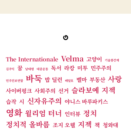
그
Gravatar
Velma
The Internationale
고양이
기술봉건제
꿈
독서
라캉
미투
민주주의
김주익
남태령
대중운동
바둑
사랑
밥 딜런
벨마
부동산
민주진보연합
배달호
슬라보예 지젝
사이버펑크
사회주의
선거
신자유주의
습작
시
야니스 바루파키스
영화
윌리엄 터너
정치
인터뷰
정치적 올바름
지젝
조지 오웰
책
청와대