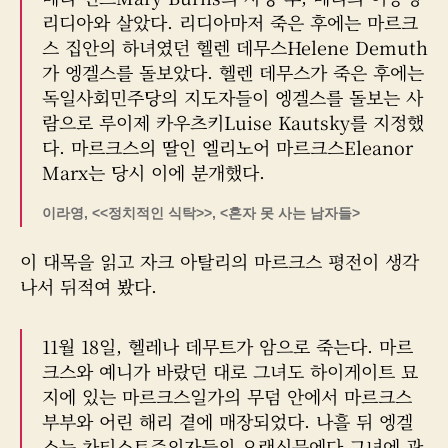
동
자
리디아와 살았다. 리디아마저 죽은 후에는 마르크
스 집안의 하녀였던 헬렌 데무스Helene Demuth
가 엥겔스를 돌보았다. 헬렌 데무스가 죽은 후에는
독일사회민주당의 지도자들이 엥겔스를 돌보는 사
람으로 루이제 카우츠키Luise Kautsky를 지정했
다. 마르크스의 딸인 엘리노어 마르크스Eleanor
Marx는 당시 이에 분개했다.
이라영, <<정치적인 식탁>>, <혼자 못 사는 남자들>
이 대목을 읽고 자크 아탈리의 마르크스 평전이 생각
나서 뒤적여 봤다.
11월 18일, 헬레나 데무트가 암으로 죽는다. 마르
크스와 예니가 바랐던 대로 그녀도 하이게이트 묘
지에 있는 마르크스일가의 무덤 안에서 마르크스
부부와 어린 해리 곁에 매장되었다. 나흘 뒤 엥겔
스는 차티스트주의자들의 오랜신문에다 그녀에 관