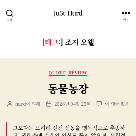
Ju5t Hurd
검색
메뉴
[태그:
]
조지 오웰
카
QUOTE
REVIEW
테
동물농장
고
리
동
hurd
에 의해
2026년 04월 25일
에 댓글 없음
게
게
물
시
시
농
물
물
장
작
날
그보다는 오히려 선전 선동을 맹목적으로 추종하
성
짜
고, 권력층에 추호의 의심도 품지 않으며, 사회적