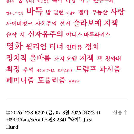
김주익
남태령
대중운동
바둑
사랑
밥 딜런
벨마
부동산
민주진보연합
배달호
슬라보예 지젝
사이버펑크
사회주의
선거
신자유주의
습작
시
야니스 바루파키스
영화
윌리엄 터너
정치
인터뷰
정치적 올바름
지젝
조지 오웰
책
청와대
최정
트럼프
파시즘
추억
테런스 쿠네오
트랜스젠더
페미니즘
포퓰리즘
호루라기
© 2026" 238 K2026금, 07 8월 2026 04:23:41
상승
↑
+0900Asia/Seoul오전8 2341 "와이".
Ju5t
Hurd