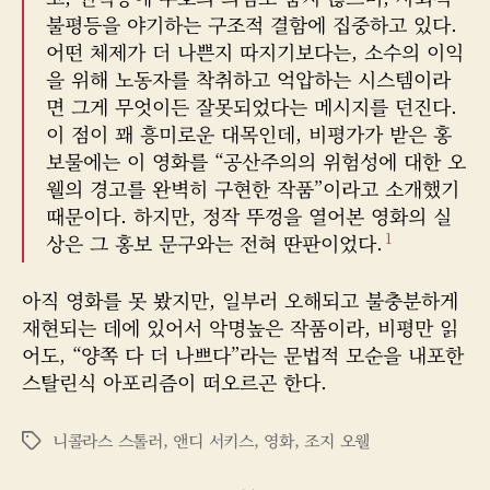
자
불평등을 야기하는 구조적 결함에 집중하고 있다.
어떤 체제가 더 나쁜지 따지기보다는, 소수의 이익
을 위해 노동자를 착취하고 억압하는 시스템이라
면 그게 무엇이든 잘못되었다는 메시지를 던진다.
이 점이 꽤 흥미로운 대목인데, 비평가가 받은 홍
보물에는 이 영화를 “공산주의의 위험성에 대한 오
웰의 경고를 완벽히 구현한 작품”이라고 소개했기
때문이다. 하지만, 정작 뚜껑을 열어본 영화의 실
1
상은 그 홍보 문구와는 전혀 딴판이었다.
아직 영화를 못 봤지만, 일부러 오해되고 불충분하게
재현되는 데에 있어서 악명높은 작품이라, 비평만 읽
어도, “양쪽 다 더 나쁘다”라는 문법적 모순을 내포한
스탈린식 아포리즘이 떠오르곤 한다.
니콜라스 스톨러
,
앤디 서키스
,
영화
,
조지 오웰
태
그