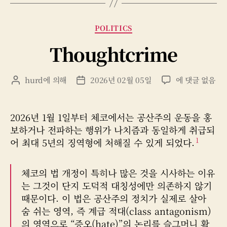
카
POLITICS
테
Thoughtcrime
고
리
Thoughtcrim
hurd
에 의해
2026년 02월 05일
에 댓글 없음
게
게
시
시
물
물
작
날
2026년 1월 1일부터 체코에서는 공산주의 운동을 홍
성
짜
보하거나 전파하는 행위가 나치즘과 동일하게 취급되
자
1
어 최대 5년의 징역형에 처해질 수 있게 되었다.
체코의 법 개정이 특히나 많은 것을 시사하는 이유
는 그것이 단지 도덕적 대칭성에만 의존하지 않기
때문이다. 이 법은 공산주의 정치가 실제로 살아
숨 쉬는 영역, 즉 계급 적대(class antagonism)
의 영역으로 “증오(hate)”의 논리를 슬그머니 확