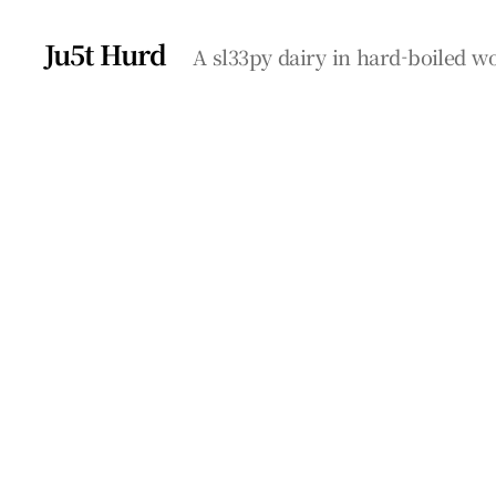
Ju5t Hurd
A sl33py dairy in hard-boiled 