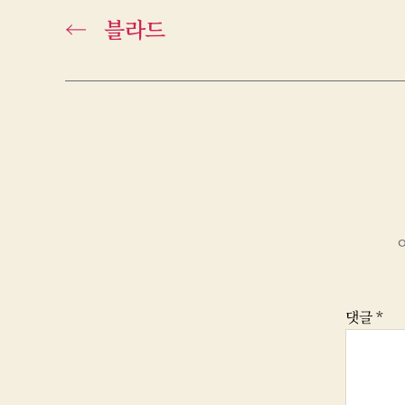
←
블라드
댓글
*