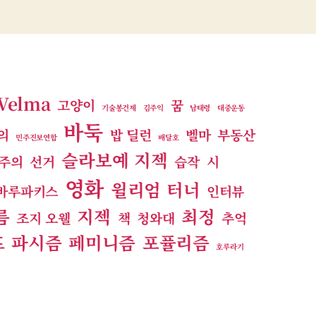
Velma
고양이
꿈
기술봉건제
김주익
남태령
대중운동
바둑
의
밥 딜런
벨마
부동산
민주진보연합
배달호
슬라보예 지젝
주의
선거
습작
시
영화
윌리엄 터너
바루파키스
인터뷰
름
지젝
최정
조지 오웰
책
청와대
추억
프
파시즘
페미니즘
포퓰리즘
호루라기