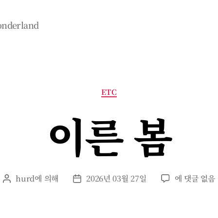
wonderland
카
ETC
테
고
이른 봄
리
이
hurd
에 의해
2026년 03월 27일
에 댓글 없음
게
게
른
시
시
봄
물
물
작
날