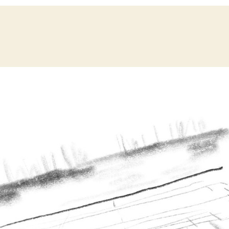
성
짜
자