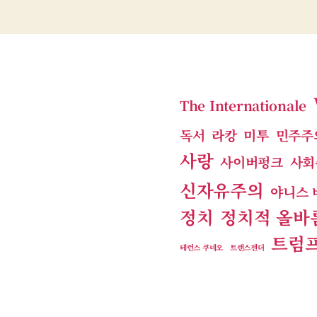
The Internationale
독서
라캉
미투
민주주
사랑
사이버펑크
사회
신자유주의
야니스 
정치
정치적 올바
트럼
테런스 쿠네오
트랜스젠더