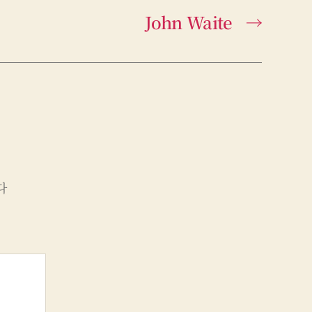
John Waite
→
다