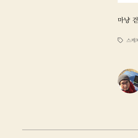
마냥 
스케
태
그