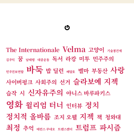
Gravatar
Velma
The Internationale
고양이
기술봉건제
꿈
독서
라캉
미투
민주주의
김주익
남태령
대중운동
바둑
사랑
밥 딜런
벨마
부동산
민주진보연합
배달호
슬라보예 지젝
사이버펑크
사회주의
선거
신자유주의
습작
시
야니스 바루파키스
영화
윌리엄 터너
정치
인터뷰
정치적 올바름
지젝
조지 오웰
책
청와대
최정
트럼프
파시즘
추억
테런스 쿠네오
트랜스젠더