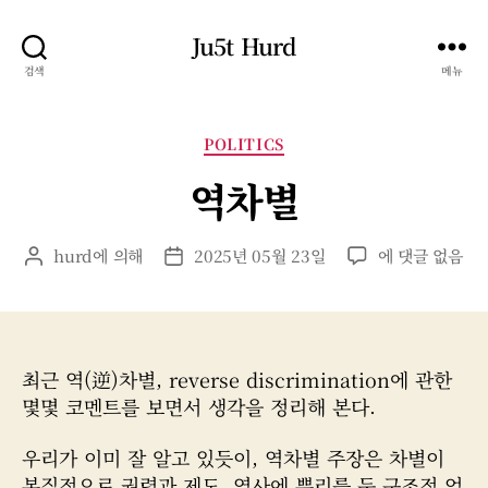
Ju5t Hurd
검색
메뉴
카
POLITICS
테
역차별
고
리
역
hurd
에 의해
2025년 05월 23일
에 댓글 없음
게
게
차
시
시
별
물
물
작
날
성
짜
최근 역(逆)차별, reverse discrimination에 관한
자
몇몇 코멘트를 보면서 생각을 정리해 본다.
우리가 이미 잘 알고 있듯이, 역차별 주장은 차별이
본질적으로 권력과 제도, 역사에 뿌리를 둔 구조적 억