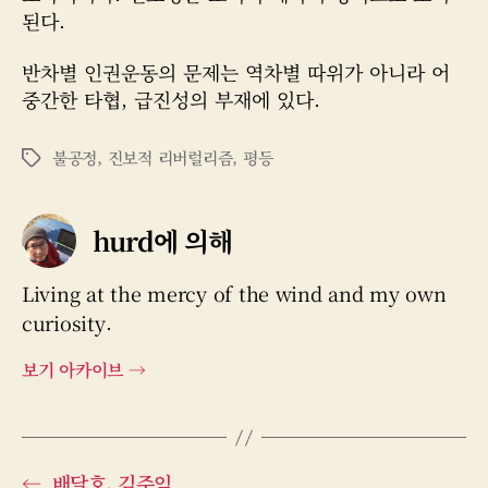
된다.
반차별 인권운동의 문제는 역차별 따위가 아니라 어
중간한 타협, 급진성의 부재에 있다.
불공정
,
진보적 리버럴리즘
,
평등
태
그
hurd에 의해
Living at the mercy of the wind and my own
curiosity.
보기 아카이브
→
←
배달호, 김주익