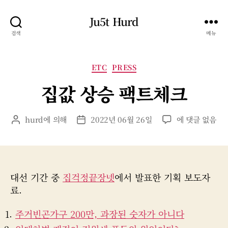
Ju5t Hurd
검색
메뉴
카
ETC
PRESS
테
집값 상승 팩트체크
고
리
집
hurd
에 의해
2022년 06월 26일
에 댓글 없음
게
게
값
시
시
상
물
물
승
작
날
팩
성
짜
트
대선 기간 중
자
집걱정끝장넷
에서 발표한 기획 보도자
체
료.
크
주거빈곤가구 200만, 과장된 숫자가 아니다