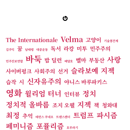
Gravatar
Velma
The Internationale
고양이
기술봉건제
꿈
독서
라캉
미투
민주주의
김주익
남태령
대중운동
바둑
사랑
밥 딜런
벨마
부동산
민주진보연합
배달호
슬라보예 지젝
사이버펑크
사회주의
선거
신자유주의
습작
시
야니스 바루파키스
영화
윌리엄 터너
정치
인터뷰
정치적 올바름
지젝
조지 오웰
책
청와대
최정
트럼프
파시즘
추억
테런스 쿠네오
트랜스젠더
페미니즘
포퓰리즘
호루라기