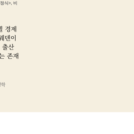
정식>, 비
벨 경제
스웨덴이
 출산
는 존재
생학