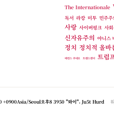
The Internationale
독서
라캉
미투
민주주
사랑
사이버펑크
사회
신자유주의
야니스 
정치
정치적 올바
트럼
테런스 쿠네오
트랜스젠더
50 +0900Asia/Seoul오후8 3950 "와이".
Ju5t Hurd