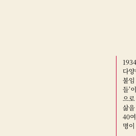
19
다양
불임
들’
으로
삶을
40
명이