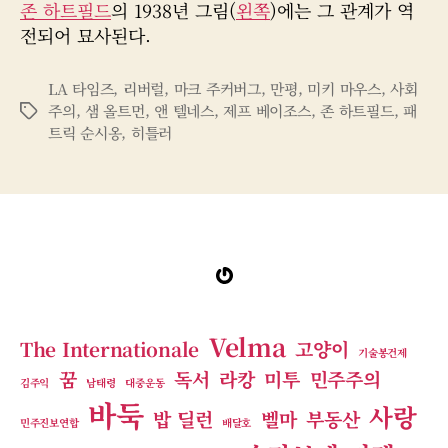
존 하트필드
의 1938년 그림(
왼쪽
)에는 그 관계가 역
전되어 묘사된다.
LA 타임즈
,
리버럴
,
마크 주커버그
,
만평
,
미키 마우스
,
사회
주의
,
샘 올트먼
,
앤 텔네스
,
제프 베이조스
,
존 하트필드
,
패
태
트릭 순시옹
,
히틀러
그
Gravatar
Velma
The Internationale
고양이
기술봉건제
꿈
독서
라캉
미투
민주주의
김주익
남태령
대중운동
바둑
사랑
밥 딜런
벨마
부동산
민주진보연합
배달호