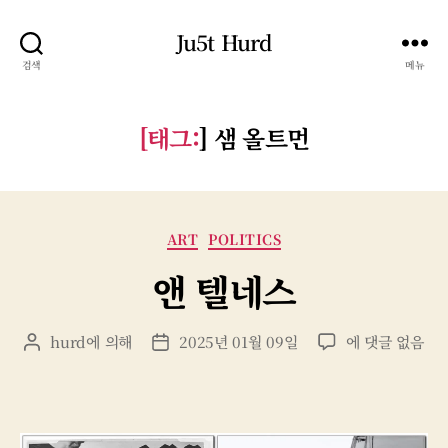
Ju5t Hurd
검색
메뉴
[태그:
]
샘 올트먼
카
ART
POLITICS
테
앤 텔네스
고
리
앤
hurd
에 의해
2025년 01월 09일
에 댓글 없음
게
게
텔
시
시
네
물
물
스
작
날
성
짜