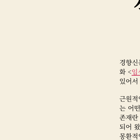
경향신문
화 <
임
있어서 
근원적
는 어
존재란
되어 
몽환적