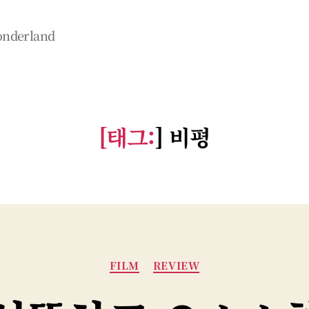
wonderland
[태그:
]
비평
카
FILM
REVIEW
테
고
리