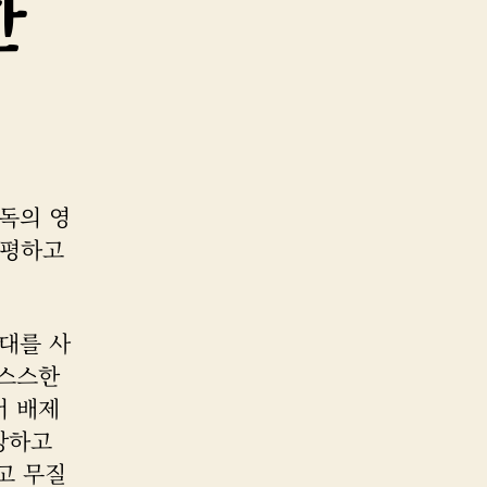
한
감독의 영
 평하고
대를 사
으스스한
서 배제
상하고
고 무질