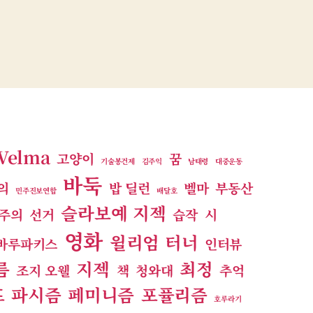
Velma
고양이
꿈
기술봉건제
김주익
남태령
대중운동
바둑
의
밥 딜런
벨마
부동산
민주진보연합
배달호
슬라보예 지젝
주의
선거
습작
시
영화
윌리엄 터너
바루파키스
인터뷰
름
지젝
최정
조지 오웰
책
청와대
추억
프
파시즘
페미니즘
포퓰리즘
호루라기