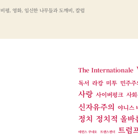
,
비평
,
영화
,
임신한 나무들과 도깨비
,
칼럼
The Internationale
독서
라캉
미투
민주주
사랑
사이버펑크
사회
신자유주의
야니스 
정치
정치적 올바
트럼
테런스 쿠네오
트랜스젠더