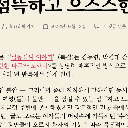
섬뜩하고 으스스
섬
hurd
에 의해
2022년 03월 18일
에 댓글 없음
게
게
뜩
시
시
하
물
물
고
작
날
으
성
짜
, “
설농식씨 이야기
” (복길)는 김동령, 박경태 
스
자
신한 나무와 도깨비
>를 상당히 매혹적인 방식으로
스
여러 번 반복해서 읽게 된다.
한
인 불안 — 그러니까 좀더 정직하게 말하자면 동시
떤
여성
(들)의 불안 — 을 삼킬 수 있는 섬뜩하고 
 지금껏 주변에 존재해왔지만 장르적인 전통 속에
왔던, 글도 모르는 여자들의 머릿속에 가득하던 ‘수
인’ 장면들이 오로지 화자의 기분에 따라 즉흥적이