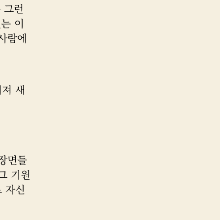
 그런
는 이
 사람에
터져 새
 장면들
그 기원
로 자신