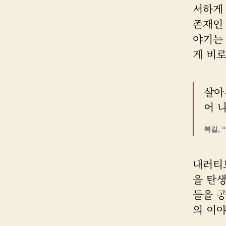
서하게
존재인
야기는
게 비로
살아
어 
복길, 
내러티
을 탄
들을 
의 이