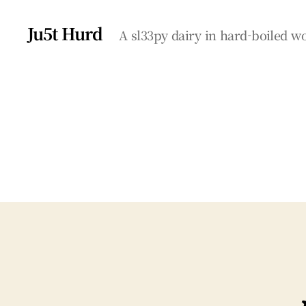
Ju5t Hurd
A sl33py dairy in hard-boiled 