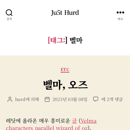
Ju5t Hurd
검색
메뉴
[태그:
]
벨마
카
ETC
테
벨마, 오즈
고
리
벨
hurd
에 의해
2023년 03월 08일
에 2개 댓글
게
게
마,
시
시
오
물
물
즈
작
날
레딧에 올라온 매우 흥미로운
글
(
Velma
성
짜
characters parallel wizard of oz
).