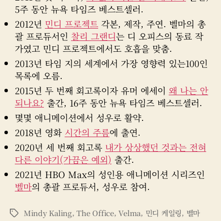
5주 동안 뉴욕 타임즈 베스트셀러.
2012년
민디 프로젝트
각본, 제작, 주연. 벨마의 총
괄 프로듀서인
찰리 그랜디
는 디 오피스의 동료 작
가였고 민디 프로젝트에서도 호흡을 맞춤.
2013년 타임 지의 세계에서 가장 영향력 있는100인
목록에 오름.
2015년 두 번째 회고록이자 유머 에세이
왜 나는 안
되나요?
출간, 16주 동안 뉴욕 타임즈 베스트셀러.
몇몇 애니메이션에서 성우로 활약.
2018년 영화
시간의 주름
에 출연.
2020년 세 번째 회고록
내가 상상했던 것과는 전혀
다른 이야기(가끔은 예외)
출간.
2021년 HBO Max의 성인용 애니메이션 시리즈인
벨마
의 총괄 프로듀서, 성우로 참여.
Mindy Kaling
,
The Office
,
Velma
,
민디 케일링
,
벨마
태