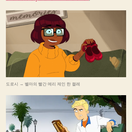
자
도로시 → 벨마의 빨간 메리 제인 한 켤레