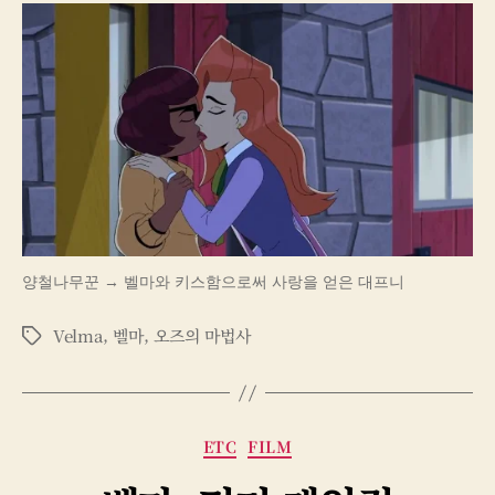
양철나무꾼 → 벨마와 키스함으로써 사랑을 얻은 대프니
Velma
,
벨마
,
오즈의 마법사
태
그
카
ETC
FILM
테
고