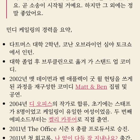
요. 곧 소송이 시작될 거예요. 하지만 그 외에는 정
말 좋았어요.
민디 케일링의 경력을 요약,
다트머스 대학 2학년, 코난 오브라이언 심야 토크쇼
에서 인턴.
대학 졸업 후 브루클린으로 옮겨 가 스탠드 업 코미
디.
2002년 맷 데이먼과 벤 애플렉이 굿 윌 헌팅을 쓰게
된 과정을 재구성한 코미디
Matt & Ben
집필 및
공연.
2004년
디 오피스
의 작가로 합류, 초기에는 스태프
가 8명이었고 케일링이 유일한 여성이었음. 두 번째
에피소드부터는
켈리 카푸어
로 직접 출연.
2011년 The Office 시즌 8 총괄 프로듀서로 승진.
2011년 첫 회고록,
나 없이 다들 잘 지내나요?
출간,