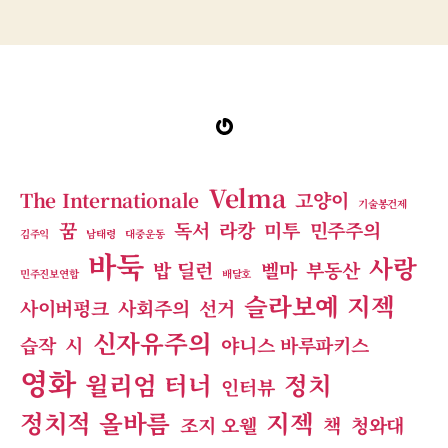
그
Gravatar
Velma
The Internationale
고양이
기술봉건제
꿈
독서
라캉
미투
민주주의
김주익
남태령
대중운동
바둑
사랑
밥 딜런
벨마
부동산
민주진보연합
배달호
슬라보예 지젝
사이버펑크
사회주의
선거
신자유주의
습작
시
야니스 바루파키스
영화
윌리엄 터너
정치
인터뷰
정치적 올바름
지젝
조지 오웰
책
청와대