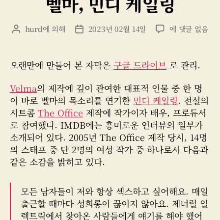
벨마, 민디 케일링
리
벨
hurd
에 의해
2023년 02월 14일
에 댓글 없음
게
게
마,
시
시
민
물
물
디
작
날
오랜만에 만들어 본 자막은
구글 드라이브
로 관리.
케
성
짜
일
자
Velma
의 제작에 깊이 관여한 대표적 인물 중 한 명
링
이 바로 벨마의 목소리를 연기한
민디 케일링
. 전설의
시트콤
The Office
제작에 작가이자 배우, 프로듀서
로 참여했다. IMDB에는 흥미로운 인터뷰의 일부가
소개되어 있다. 2005년 The Office 제작 당시, 14명
의 스태프 중 단 2명의 여성 작가 중 하나로서 다음과
같은 소감을 밝히고 있다.
모든 남자들이 저와 항상 섹스하고 싶어해요. 매일
출근할 때마다 성희롱이 끊이지 않아요. 제너럴 일
렉트릭에서 찾아온 사람들에게 얘기를 해야 했어