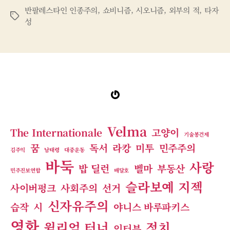
반팔레스타인 인종주의
,
쇼비니즘
,
시오니즘
,
외부의 적
,
타자
태
성
그
Gravatar
Velma
The Internationale
고양이
기술봉건제
꿈
독서
라캉
미투
민주주의
김주익
남태령
대중운동
바둑
사랑
밥 딜런
벨마
부동산
민주진보연합
배달호
슬라보예 지젝
사이버펑크
사회주의
선거
신자유주의
습작
시
야니스 바루파키스
영화
윌리엄 터너
정치
인터뷰