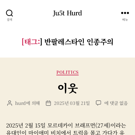
Ju5t Hurd
검색
메뉴
[태그:
]
반팔레스타인 인종주의
카
POLITICS
테
이웃
고
리
이
hurd
에 의해
2025년 03월 21일
에 댓글 없음
게
게
웃
시
시
물
물
작
날
2025년 2월 15일 모르데카이 브래프먼(27세)이라는
성
짜
유대인이 마이애미 비치에서 트럭을 몰고 가다가 유