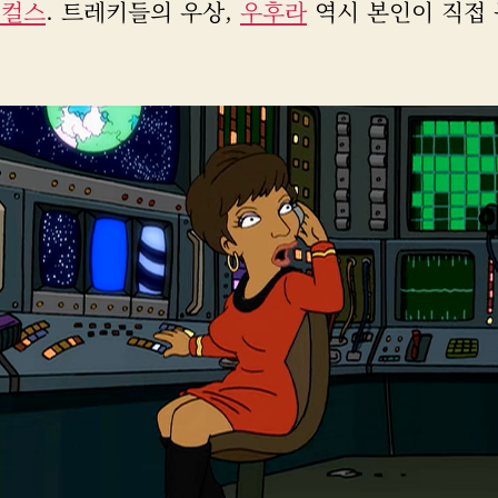
니컬스
. 트레키들의 우상,
우후라
역시 본인이 직접