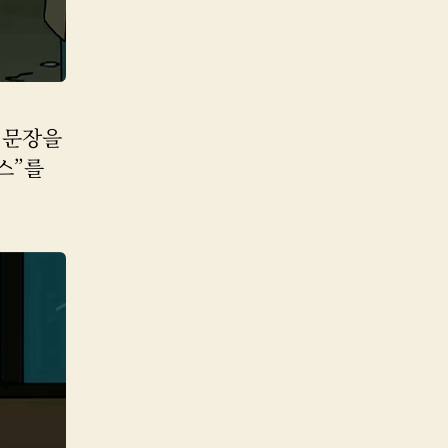
 문장을
스”를