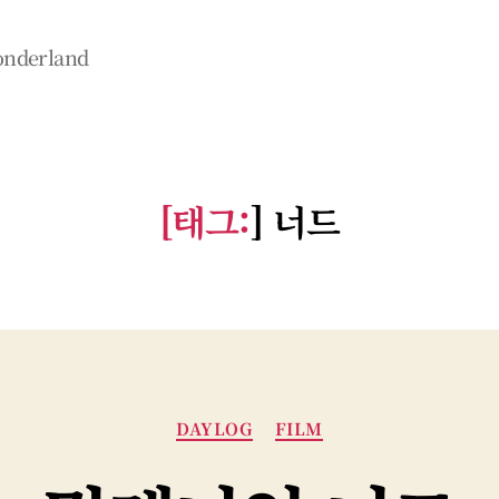
wonderland
[태그:
]
너드
카
DAYLOG
FILM
테
고
리