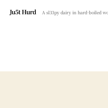
Ju5t Hurd
A sl33py dairy in hard-boiled 