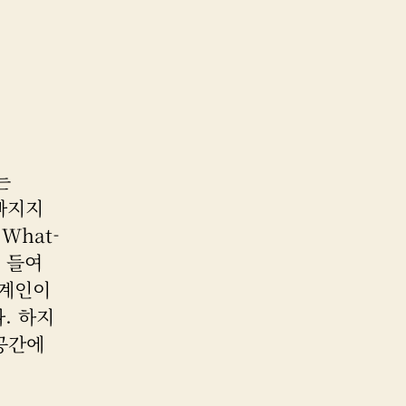
는
 빠지지
What-
을 들여
외계인이
. 하지
공간에