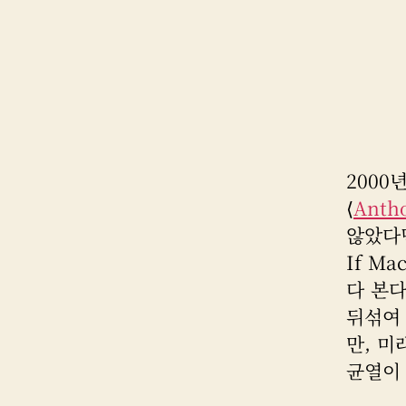
2000
⟨
Antho
않았다면
If M
다 본다
뒤섞여 
만, 
균열이