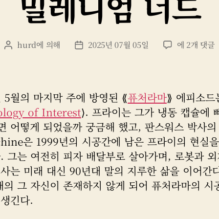
밀레니엄 너드
밀
hurd
에 의해
2025년 07월 05일
에 2개 댓글
게
게
레
시
시
니
물
물
엄
작
날
너
성
짜
년 5월의 마지막 주에 방영된 ⟪
퓨처라마
⟫ 에피소드
드
자
logy of Interest
⟩. 프라이는 그가 냉동 캡슐에
 어떻게 되었을까 궁금해 했고, 판스워스 박사의 
achine은 1999년의 시공간에 남은 프라이의 현실
. 그는 여전히 피자 배달부로 살아가며, 로봇과 
사는 미래 대신 90년대 말의 지루한 삶을 이어간다
미래의 그 자신이 존재하지 않게 되어 퓨처라마의 시
 생긴다.