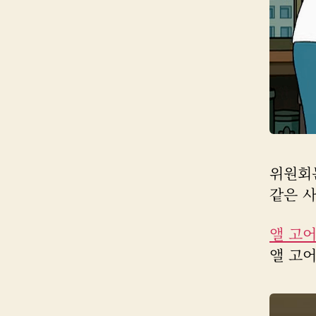
위원회
같은 
앨 고
앨 고