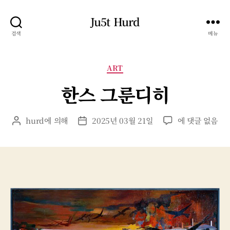
Ju5t Hurd
검색
메뉴
카
ART
테
한스 그룬디히
고
리
한
hurd
에 의해
2025년 03월 21일
에 댓글 없음
게
게
스
시
시
그
물
물
룬
작
날
디
성
짜
히
자