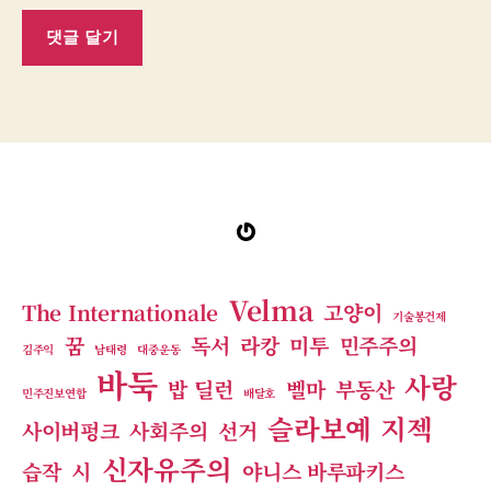
Gravatar
Velma
The Internationale
고양이
기술봉건제
꿈
독서
라캉
미투
민주주의
김주익
남태령
대중운동
바둑
사랑
밥 딜런
벨마
부동산
민주진보연합
배달호
슬라보예 지젝
사이버펑크
사회주의
선거
신자유주의
습작
시
야니스 바루파키스