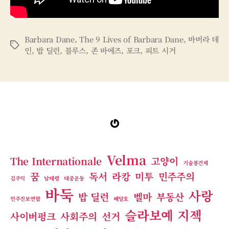
Barbara Dane
,
The 9 Lives of Barbara Dane
,
바버라 데
태
인
,
밥 딜런
,
블루스
,
존 바에즈
,
포크
,
피트 시거
그
Gravatar
Velma
The Internationale
고양이
기술봉건제
꿈
독서
라캉
미투
민주주의
김주익
남태령
대중운동
바둑
사랑
밥 딜런
벨마
부동산
민주진보연합
배달호
슬라보예 지젝
사이버펑크
사회주의
선거