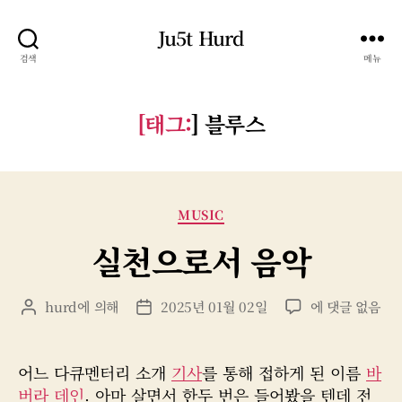
Ju5t Hurd
검색
메뉴
[태그:
]
블루스
카
MUSIC
테
실천으로서 음악
고
리
실
hurd
에 의해
2025년 01월 02일
에 댓글 없음
게
게
천
시
시
으
물
물
로
작
날
어느 다큐멘터리 소개
기사
를 통해 접하게 된 이름
바
서
성
짜
버라 데인
. 아마 살면서 한두 번은 들어봤을 텐데 전