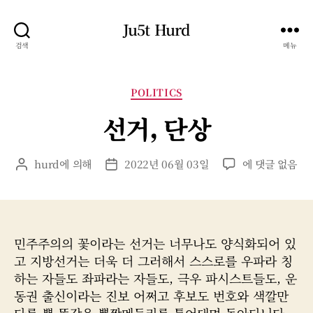
Ju5t Hurd
검색
메뉴
카
POLITICS
테
선거, 단상
고
리
선
hurd
에 의해
2022년 06월 03일
에 댓글 없음
게
게
거,
시
시
단
물
물
상
작
날
성
짜
민주주의의 꽃이라는 선거는 너무나도 양식화되어 있
자
고 지방선거는 더욱 더 그러해서 스스로를 우파라 칭
하는 자들도 좌파라는 자들도, 극우 파시스트들도, 운
동권 출신이라는 진보 어쩌고 후보도 번호와 색깔만
다를 뿐 똑같은 뽕짝메들리를 틀어대며 돌아다닌다.