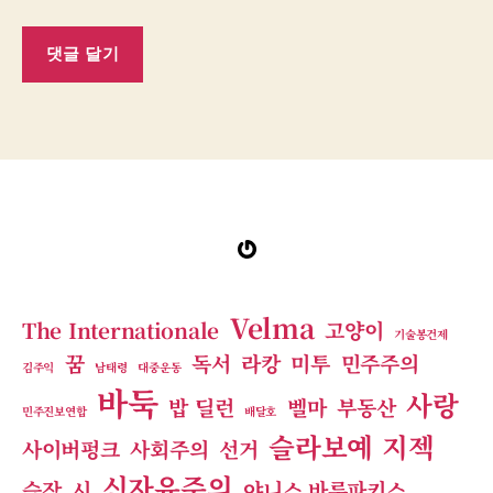
Gravatar
Velma
The Internationale
고양이
기술봉건제
꿈
독서
라캉
미투
민주주의
김주익
남태령
대중운동
바둑
사랑
밥 딜런
벨마
부동산
민주진보연합
배달호
슬라보예 지젝
사이버펑크
사회주의
선거
신자유주의
습작
시
야니스 바루파키스