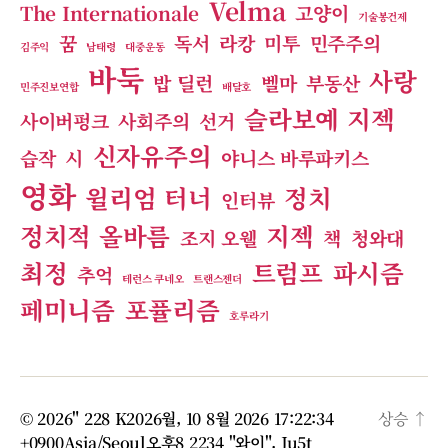
Velma
The Internationale
고양이
기술봉건제
꿈
독서
라캉
미투
민주주의
김주익
남태령
대중운동
바둑
사랑
밥 딜런
벨마
부동산
민주진보연합
배달호
슬라보예 지젝
사이버펑크
사회주의
선거
신자유주의
습작
시
야니스 바루파키스
영화
윌리엄 터너
정치
인터뷰
정치적 올바름
지젝
조지 오웰
책
청와대
최정
트럼프
파시즘
추억
테런스 쿠네오
트랜스젠더
페미니즘
포퓰리즘
호루라기
© 2026" 228 K2026월, 10 8월 2026 17:22:34
상승
↑
+0900Asia/Seoul오후8 2234 "와이".
Ju5t