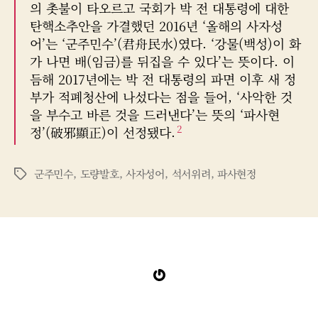
의 촛불이 타오르고 국회가 박 전 대통령에 대한
탄핵소추안을 가결했던 2016년 ‘올해의 사자성
어’는 ‘군주민수’(君舟民水)였다. ‘강물(백성)이 화
가 나면 배(임금)를 뒤집을 수 있다’는 뜻이다. 이
듬해 2017년에는 박 전 대통령의 파면 이후 새 정
부가 적폐청산에 나섰다는 점을 들어, ‘사악한 것
을 부수고 바른 것을 드러낸다’는 뜻의 ‘파사현
2
정’(破邪顯正)이 선정됐다.
군주민수
,
도량발호
,
사자성어
,
석서위려
,
파사현정
태
그
Gravatar