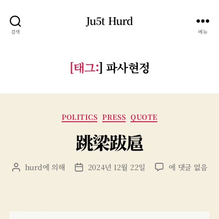
Ju5t Hurd
검색
메뉴
[태그:
]
파사현정
카
POLITICS
PRESS
QUOTE
테
跳梁跋扈
고
리
跳
hurd
에 의해
2024년 12월 22일
에 댓글 없음
게
게
梁
시
시
跋
물
물
扈
작
날
성
짜